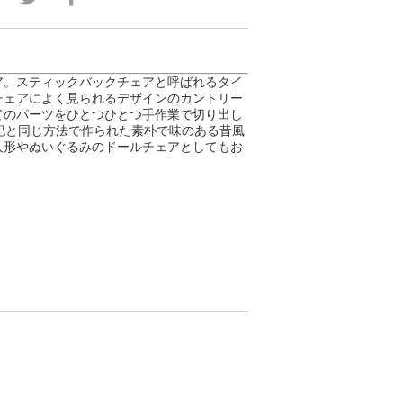
便
ア。スティックバックチェアと呼ばれるタイ
チェアによく見られるデザインのカントリー
てのパーツをひとつひとつ手作業で切り出し
紀と同じ方法で作られた素朴で味のある昔風
人形やぬいぐるみのドールチェアとしてもお