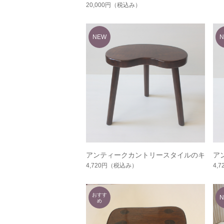
20,000円
（税込み）
アンティークカントリースタイルのキ
ア
ドニースツール No.2404
ドニ
4,720円
（税込み）
4,7