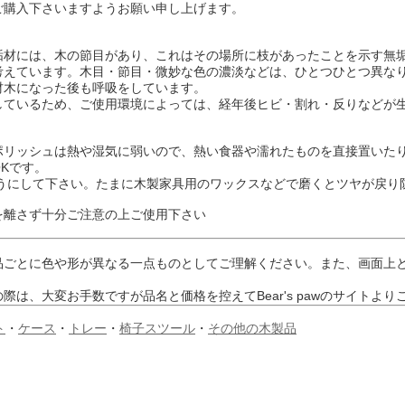
ご購入下さいますようお願い申し上げます。
垢材には、木の節目があり、これはその場所に枝があったことを示す無
考えています。木目・節目・微妙な色の濃淡などは、ひとつひとつ異な
材木になった後も呼吸をしています。
しているため、ご使用環境によっては、経年後ヒビ・割れ・反りなどが
ポリッシュは熱や湿気に弱いので、熱い食器や濡れたものを直接置いた
Kです。
ようにして下さい。たまに木製家具用のワックスなどで磨くとツヤが戻り
を離さず十分ご注意の上ご使用下さい
品ごとに色や形が異なる一点ものとしてご理解ください。また、画面上
望の際は、大変お手数ですが品名と価格を控えてBear's pawのサイトよ
ト
・
ケース
・
トレー
・
椅子スツール
・
その他の木製品