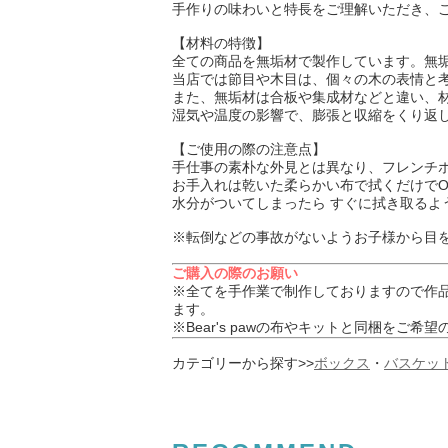
手作りの味わいと特長をご理解いただき、
【材料の特徴】
全ての商品を無垢材で製作しています。無
当店では節目や木目は、個々の木の表情と
また、無垢材は合板や集成材などと違い、
湿気や温度の影響で、膨張と収縮をくり返
【ご使用の際の注意点】
手仕事の素朴な外見とは異なり、フレンチ
お手入れは乾いた柔らかい布で拭くだけでO
水分がついてしまったら すぐに拭き取る
※転倒などの事故がないようお子様から目
ご購入の際のお願い
※全てを手作業で制作しておりますので作
ます。
※Bear's pawの布やキットと同梱をご希
カテゴリーから探す>>
ボックス
・
バスケッ